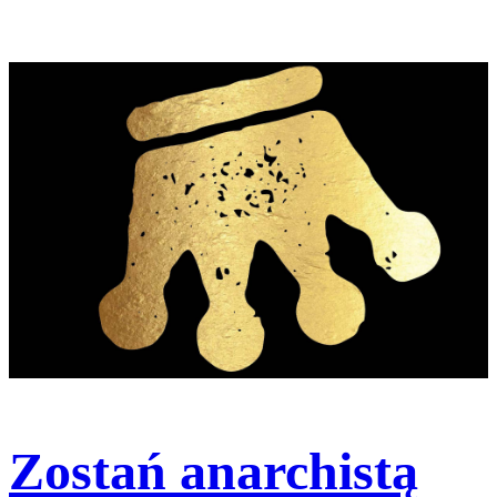
Zostań anarchistą