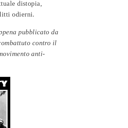
ttuale distopia,
itti odierni.
ppena pubblicato da
ombattuto contro il
 movimento anti-