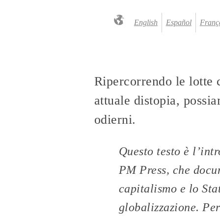
English
Español
Franç
Ripercorrendo le lotte c
attuale distopia, possi
odierni.
Questo testo è l’int
PM Press, che docu
capitalismo e lo Sta
globalizzazione. Per