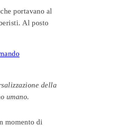
 che portavano al
eristi. Al posto
amando
rsalizzazione della
no umano.
a un momento di