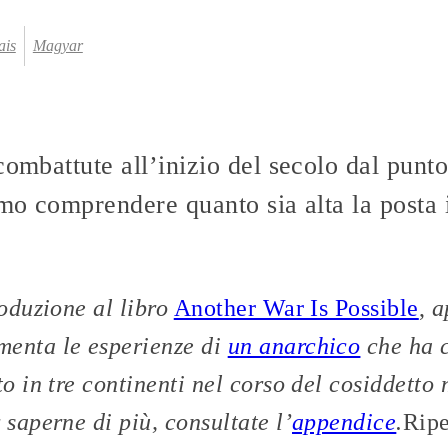
ais
Magyar
ombattute all’inizio del secolo dal punto 
amo comprendere quanto sia alta la posta i
roduzione al libro
Another War Is Possible
,
a
menta le esperienze di
un anarchico
che ha c
to in tre continenti nel corso del cosiddetto
 saperne di più, consultate l’
appendice
.
Ripe