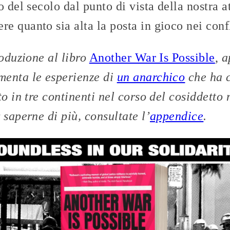
 del secolo dal punto di vista della nostra a
 quanto sia alta la posta in gioco nei confl
roduzione al libro
Another War Is Possible
,
a
menta le esperienze di
un anarchico
che ha c
to in tre continenti nel corso del cosiddetto
 saperne di più, consultate l’
appendice
.