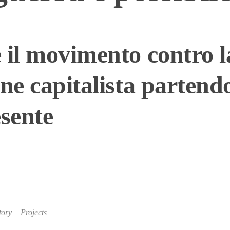
 il movimento contro l
one capitalista partend
esente
tory
Projects