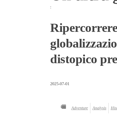
:
Ripercorrere
globalizzazi
distopico pr
2025-07-01
Adventure
Analysis
His