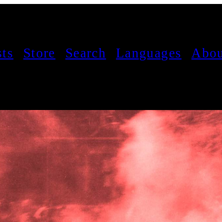
sts
Store
Search
Languages
Abou