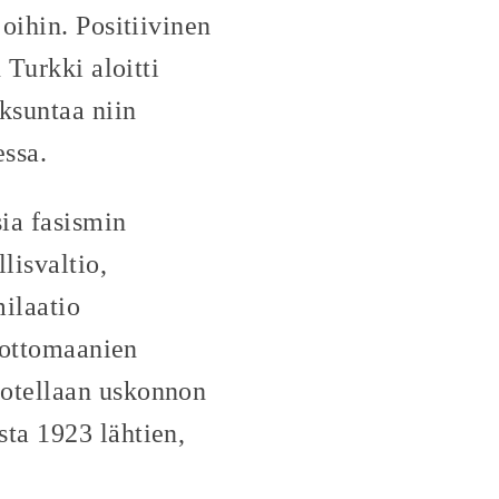
oihin. Positiivinen
 Turkki aloitti
ksuntaa niin
essa.
sia fasismin
lisvaltio,
milaatio
u ottomaanien
aotellaan uskonnon
ta 1923 lähtien,