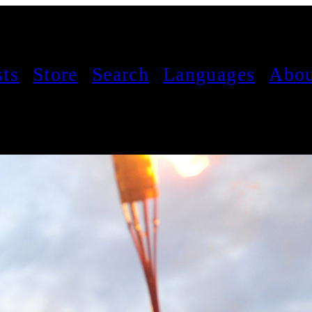
sts
Store
Search
Languages
Abou