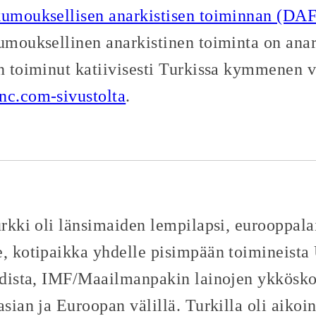
umouksellisen anarkistisen toiminnan (DAF
umouksellinen anarkistinen toiminta on anar
n toiminut katiivisesti Turkissa kymmenen v
nc.com-sivustolta
.
urkki oli länsimaiden lempilapsi, eurooppala
e, kotipaikka yhdelle pisimpään toimineist
ohdista, IMF/Maailmanpakin lainojen ykkös
asian ja Euroopan välillä. Turkilla oli aiko