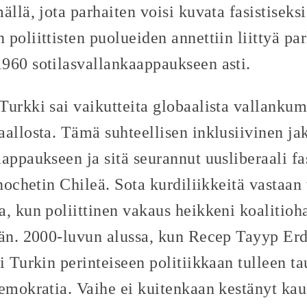
ällä, jota parhaiten voisi kuvata fasistisek
poliittisten puolueiden annettiin liittyä pa
960 sotilasvallankaappaukseen asti.
Turkki sai vaikutteita globaalista vallankum
aallosta. Tämä suhteellisen inklusiivinen ja
appaukseen ja sitä seurannut uusliberaali fa
inochetin Chileä. Sota kurdiliikkeitä vastaan
, kun poliittinen vakaus heikkeni koalitioha
ään. 2000-luvun alussa, kun Recep Tayyp Er
i Turkin perinteiseen politiikkaan tulleen tau
demokratia. Vaihe ei kuitenkaan kestänyt ka