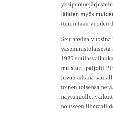
yksipuoluejärjestelm
lähtien myös muiden 
toimintaan vuoden 1
Seuraavina vuosina 
vasemmistolaisesta 
1980 sotilasvallanka
muistutti paljolti P
luvun aikana samalla
toinen toisensa per
näyttämölle, vaikutt
nousseen liberaali 