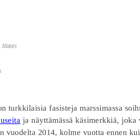
History
o
n turkkilaisia fasisteja marssimassa soiht
auseita
ja näyttämässä käsimerkkiä, joka 
n vuodelta 2014, kolme vuotta ennen kuin