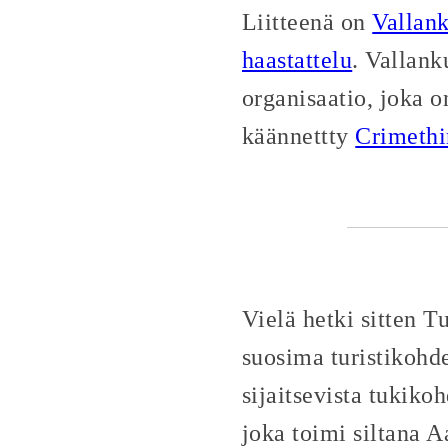
Liitteenä on
Vallank
haastattelu
. Vallank
organisaatio, joka o
käännettty
Crimethi
Vielä hetki sitten T
suosima turistikohd
sijaitsevista tukik
joka toimi siltana A