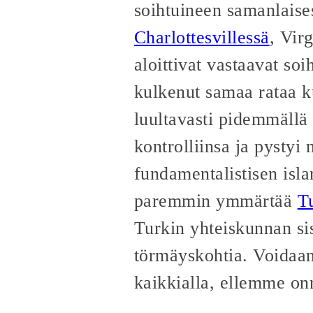
soihtuineen samanlaise
Charlottesvillessä
, Vir
aloittivat vastaavat so
kulkenut samaa rataa k
luultavasti pidemmällä 
kontrolliinsa ja pystyi
fundamentalistisen isla
paremmin ymmärtää
T
Turkin yhteiskunnan sisä
törmäyskohtia. Voidaan 
kaikkialla, ellemme on