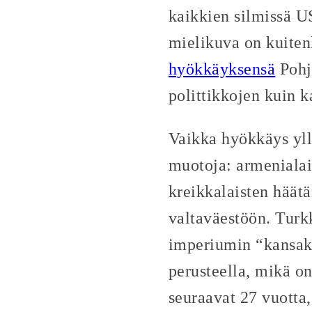
kaikkien silmissä US
mielikuva on kuitenk
hyökkäyksensä
Pohjo
polittikkojen kuin 
Vaikka hyökkäys yllä
muotoja: armenialai
kreikkalaisten häätä
valtaväestöön. Turkk
imperiumin “kansaku
perusteella, mikä o
seuraavat 27 vuotta,