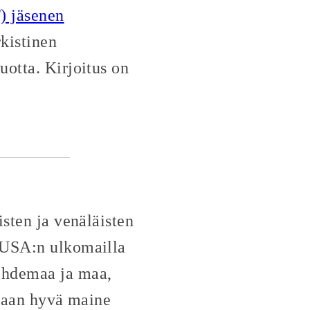
) jäsenen
kistinen
uotta. Kirjoitus on
isten ja venäläisten
a USA:n ulkomailla
kohdemaa ja maa,
inaan hyvä maine