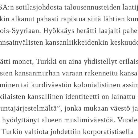
A:n sotilasjohdosta talousennusteiden laatij
in alkanut pahasti rapistua siitä lähtien kun
is-Syyriaan. Hyökkäys herätti laajalti pahe
kansainvälisten kansanliikkeidenkin keskuud
tti monet, Turkki on aina yhdistellyt erilai
sten kansanmurhan varaan rakennettu kansal
minen tai kurdiväestön kolonialistinen assi
ilaisten kansallinen identiteetti on lainatt
ntajärjestelmältä”, jonka mukaan väestö j
n hyödyttänyt alueen muslimiväestöä. Vuodes
 Turkin valtiota johdettiin korporatistisella