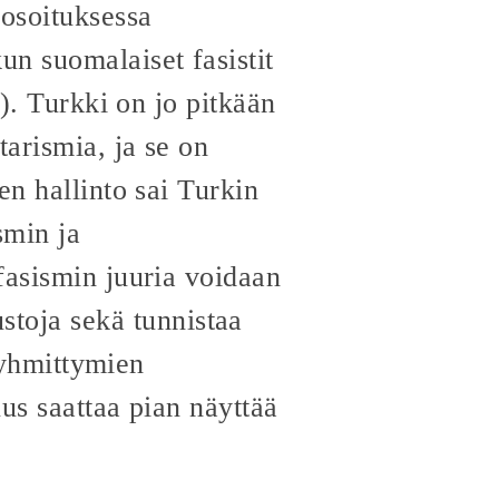
nosoituksessa
n suomalaiset fasistit
ä). Turkki on jo pitkään
arismia, ja se on
en hallinto sai Turkin
smin ja
fasismin juuria voidaan
stoja sekä tunnistaa
 ryhmittymien
us saattaa pian näyttää
.