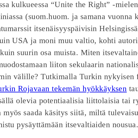
ssa kulkueessa “Unite the Right” -miele
giniassa (suom.huom. ja samana vuonna ku
ihtumarssit itsenäisyyspäivisin Helsingiss
uin USA ja moni muu valtio, kohti autorit
kuin suurin osa muista. Miten itsevaltain
 muodostamaan liiton sekulaarin nationali
min välille? Tutkimalla Turkin nykyisen 
urkin Rojavaan tekemän hyökkäyksen
tau
llä olevia potentiaalisia liittolaisia tai
myös saada käsitys siitä, miltä tulevaisu
nistu pysäyttämään itsevaltiaiden nousua