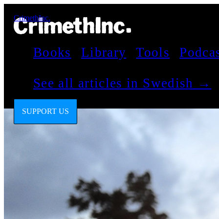
CrimethInc.
Books
Library
Tools
Podca
See all articles in Swedish →
SUPPORT US