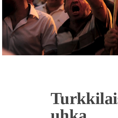
Turkkilai
uhka