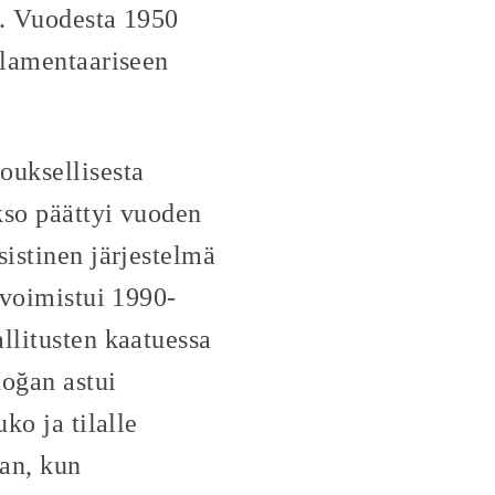
si. Vuodesta 1950
rlamentaariseen
ouksellisesta
kso päättyi vuoden
sistinen järjestelmä
 voimistui 1990-
llitusten kaatuessa
doğan astui
ko ja tilalle
uan, kun