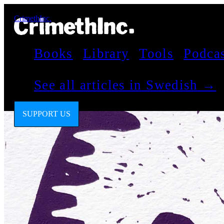
CrimethInc.
Books
Library
Tools
Podca
See all articles in Swedish →
SUPPORT US