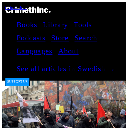
CrimethInc.
Books
Library
Tools
Podcasts
Store
Search
Languages
About
See all articles in Swedish →
SUPPORT US