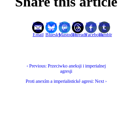
Share this article
Share
Share
Share
Share
Share
Share
on
on
on
on
on
on
Email
Bluesky
Mastodon
Threads
Facebook
Tumblr
‹ Previous: Przeciwko aneksji i imperialnej
agresji
Proti anexím a imperialistické agresi: Next ›